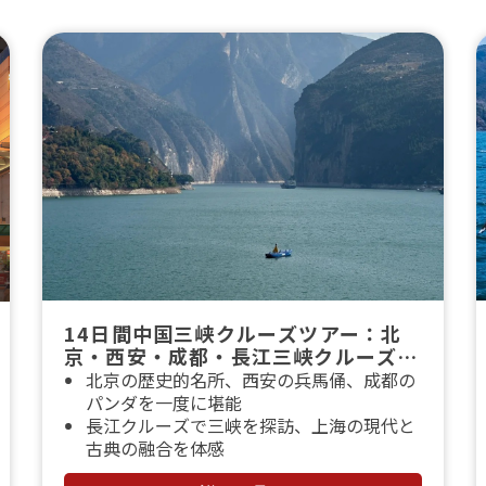
14日間中国三峡クルーズツアー：北
京・西安・成都・長江三峡クルーズ周
遊
北京の歴史的名所、西安の兵馬俑、成都の
パンダを一度に堪能
長江クルーズで三峡を探訪、上海の現代と
古典の融合を体感
日本語ガイドと専用車で、ストレスフリー