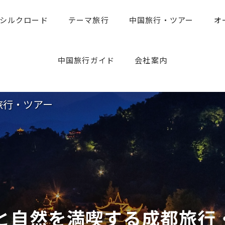
シルクロード
テーマ旅行
中国旅行・ツアー
オ
中国旅行のお役たち情報
旅行専門家のアドバイス
中国旅行ガイド
会社案内
旅行・ツアー
と自然を満喫する成都旅行