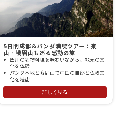
5日間成都＆パンダ満喫ツアー：楽
山・峨眉山も巡る感動の旅
四川の名物料理を味わいながら、地元の文
化を体験
パンダ基地と峨眉山で中国の自然と仏教文
化を堪能
プライベートガイドと専用車で、成都の歴
史と自然を自由に楽しむ
詳しく見る