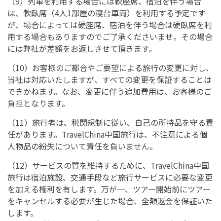
（9）列車を利用する場合には軟座席、宿泊を伴う場合
は、軟臥席（4人1部屋の寝台車両）を利用する予定です
が、場合によっては硬座席、宿泊を伴う場合は硬臥席を利
用する場合もありますのでご了承くださいませ。その場合
には弊社が差額をお返しさせて頂きます。
（10）お客様のご都合やご要望による旅行の変更に対し、
当社は対応いたしますが、すべての変更を保証することは
できかねます。なお、変更に伴う追加費用は、お客様のご
負担となります。
（11）旅行者は、税関規制に従い、自己の所持品を守る責
任があります。TravelChina中国旅行は、不注意による個
人物品の紛失について責任を負いません。
（12）サービスの質を維持するために、TravelChina中国
旅行は宿泊施設、交通手段など旅行サービスに必要な変更
を加える権利を有します。万が一、ツアー開始前にツアー
をキャンセルする必要が生じた場合、全額返金を保証いた
します。