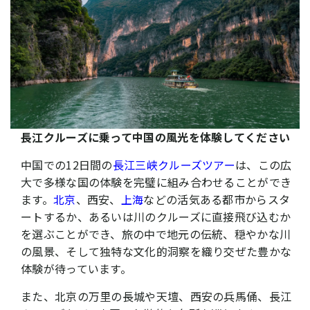
長江クルーズ
に乗って中国の風光を体験してください
中国での12日間の
長江三峡クルーズツアー
は、この広
大で多様な国の体験を完璧に組み合わせることができ
ます。
北京
、西安、
上海
などの活気ある都市からスタ
ートするか、あるいは川のクルーズに直接飛び込むか
を選ぶことができ、旅の中で地元の伝統、穏やかな川
の風景、そして独特な文化的洞察を織り交ぜた豊かな
体験が待っています。
また、北京の万里の長城や天壇、西安の兵馬俑、長江