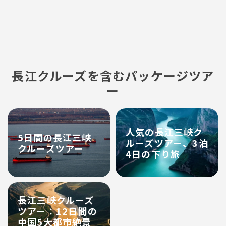
長江クルーズを含むパッケージツア
ー
人気の長江三峡ク
5日間の長江三峡
ルーズツアー、3泊
クルーズツアー
4日の下り旅
長江三峡クルーズ
ツアー：12日間の
中国5大都市絶景