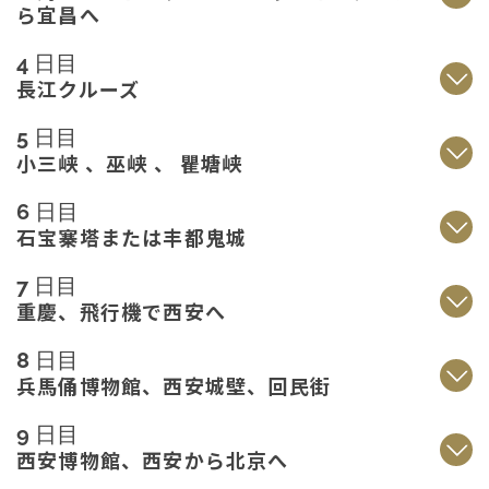
ら宜昌へ
4 日目
長江クルーズ
5 日目
小三峡 、巫峡 、 瞿塘峡
6 日目
石宝寨塔または丰都鬼城
7 日目
重慶、飛行機で西安へ
8 日目
兵馬俑博物館、西安城壁、回民街
9 日目
西安博物館、西安から北京へ