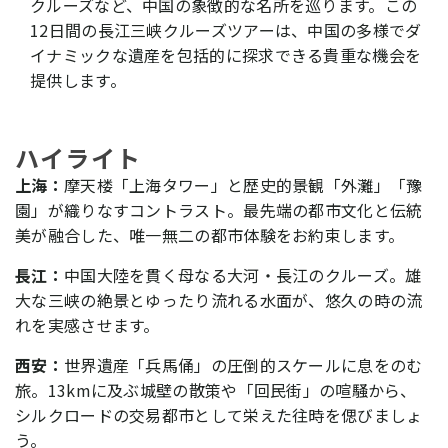
クルーズなど、中国の象徴的な名所を巡ります。この
12日間の長江三峡クルーズツアーは、中国の多様でダ
イナミックな遺産を包括的に探求できる貴重な機会を
提供します。
ハイライト
上海：
摩天楼「上海タワー」と歴史的景観「外灘」「豫
園」が織りなすコントラスト。最先端の都市文化と伝統
美が融合した、唯一無二の都市体験をお約束します。
長江：
中国大陸を貫く母なる大河・長江のクルーズ。雄
大な三峡の絶景とゆったり流れる水面が、悠久の時の流
れを実感させます。
西安：
世界遺産「兵馬俑」の圧倒的スケールに息をのむ
旅。13kmに及ぶ城壁の散策や「回民街」の喧騒から、
シルクロードの交易都市として栄えた往時を偲びましょ
う。