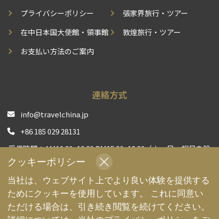
プライバシーポリシー
張家界旅行・ツアー
在中日本国大使館・領事館
敦煌旅行・ツアー
お支払い方法のご案内
連絡方式
info@travelchina.jp
+86 185 029 28131
受信時間：AM10:30~12:30 PM15:30~18:30（土、日、祝日を除
く）
クッキーポリシー
中国現地旅行会社として、安心安全な旅行体験をお届けする
当社は、ウェブサイト上でより良い体験を提供する
よう、全力でサポートいたします | TravelChina
ためにクッキーを使用しています。 これに同意い
ただける場合は、引き続き閲覧を続けてください。