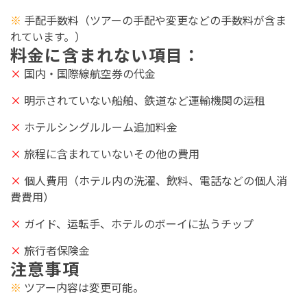
※
手配手数料（ツアーの手配や変更などの手数料が含ま
れています。）
料金に含まれない項目：
×
国内・国際線航空券の代金
×
明示されていない船舶、鉄道など運輸機関
の运租
×
ホテルシングルルーム追加料金
×
旅程
に含まれていないその他の費用
×
個
人
費
用（ホテル内の洗濯、飲料、電話などの個人消
費費用）
×
ガイド、运転手、ホテルのボーイに払うチップ
×
旅行者保険金
注意事項
※
ツアー内容は変更可能。