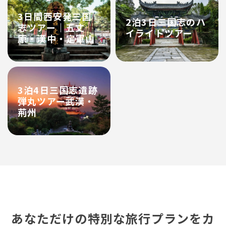
3日間西安発三国
2泊3日三国志のハ
志ツアー｜五丈
イライトツアー
原・漢中・定軍山
3泊4日三国志遺跡
弾丸ツアー武漢・
荊州
あなただけの特別な旅行プランをカ