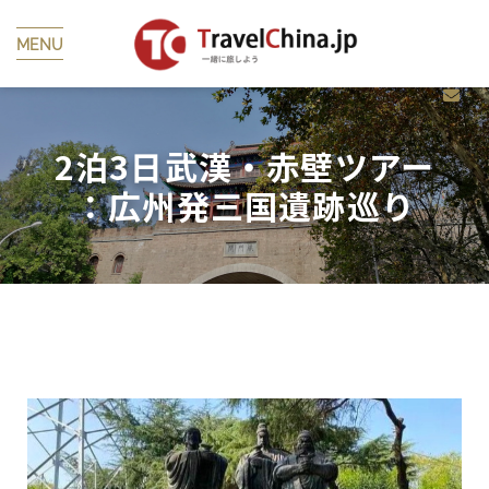
MENU
2泊3日武漢・赤壁ツアー​
：広州発三国遺跡巡り