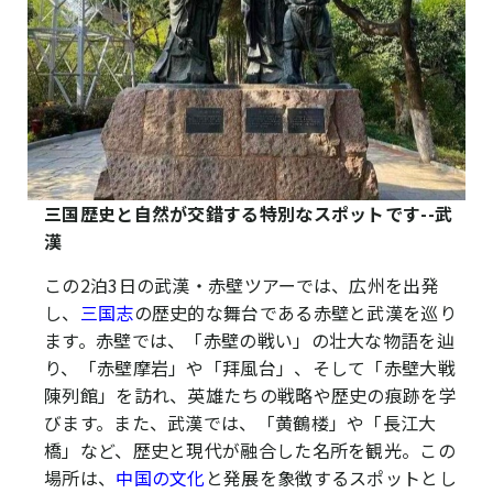
三国歴史と自然が交錯する特別なスポットです--武
漢
この2泊3日の武漢・赤壁ツアーでは、広州を出発
し、
三国志
の歴史的な舞台である赤壁と武漢を巡り
ます。赤壁では、「赤壁の戦い」の壮大な物語を辿
り、「赤壁摩岩」や「拜風台」、そして「赤壁大戦
陳列館」を訪れ、英雄たちの戦略や歴史の痕跡を学
びます。また、武漢では、「黄鶴楼」や「長江大
橋」など、歴史と現代が融合した名所を観光。この
場所は、
中国の文化
と発展を象徴するスポットとし