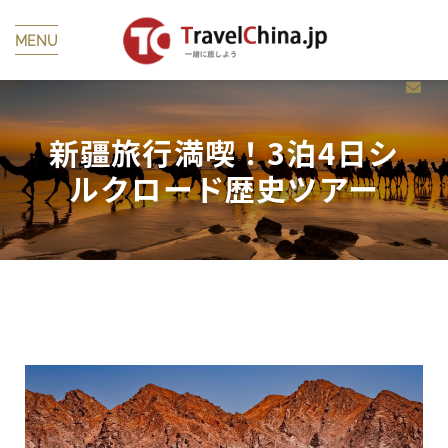
MENU
新疆旅行満喫！3泊4日シ
ルクロード歴史ツアー