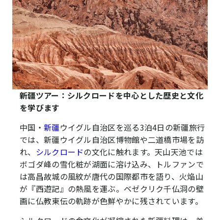
新疆ツアー：シルクロードを中心とした歴史と文化
を学びます
中国・
新疆
ウイグル自治区を巡る3泊4日の新疆旅行
では、新疆ウイグル自治区博物館や二道橋市場を訪
れ、
シルクロード
の文化に触れます。天山天池では
ボゴダ峰の雪化粧が湖面に溶け込み、トルファンで
は高昌故城の風紋が唐代の国際都市を語り、火焔山
が『西遊記』の熱風を運ぶ。ベゼクリク千仏洞の壁
画に仏教東伝の軌跡が色鮮やかに残されています。