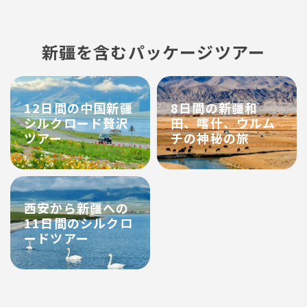
新疆を含むパッケージツアー
12日間の中国新疆
8日間の新疆和
シルクロード贅沢
田、喀什、ウルム
ツアー
チの神秘の旅
西安から新疆への
11日間のシルクロ
ードツアー