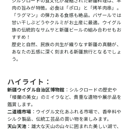
シルクロードの食文化が凝縮された新疆料理は、羊
肉の旨みが特徴。必食は「ポロ」と「烤羊肉串」。
「ラグマン」の弾力ある食感も絶品。バザールでは
甘い干しぶどうやクルミがお土産に最適。ウイグル
族の伝統的なサムサと新疆ビールの組み合わせもお
すすめ！
歴史と自然、民族の共生が織りなす新疆の真髄が、
あなたの五感に深く刻まれる新疆旅行となるでしょ
う。
ハイライト：
新疆ウイグル自治区博物館
：シルクロードの歴史や
「楼蘭の美女」のミイラなど、貴重な遺物や展示品を
鑑賞します。
二道橋市場
：ウイグル文化あふれる市場で、香辛料や
シルク製品、伝統工芸品の買い物を楽しみます。
天山天池
：雄大な天山の山々に囲まれた美しい湖で、