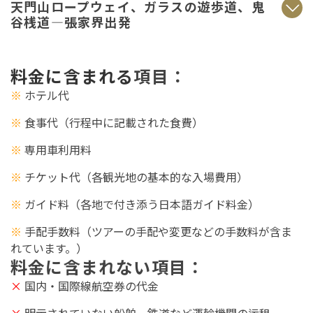
天門山ロープウェイ、ガラスの遊歩道、鬼
谷桟道―張家界出発
料金に含まれる
項目
：
※
ホテル代
※
食事代（行程中に記載された食費）
※
専用車利用料
※
チケット代（各観光地の基本的な入場費用）
※
ガイド料（各地で付き添う日本語ガイド料金）
※
手配手数料（ツアーの手配や変更などの手数料が含ま
れています。）
料金に含まれない
項目
：
×
国内・国際線航空券の代金
×
明示されていない船舶、鉄道など運輸機関
の运租