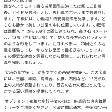
西安へようこそ！西安咸陽国際空港または駅にご到着
後、ガイドがお出迎えし、専用車でホテルまでお送りし
ます。 午後には、小雁塔と西安博物館を見学します。ど
ちらも静かで美しい公園の中に位置しています。小雁塔
は西暦707年から709年の間に建てられ、高さ43.4メート
ル、13層（当初は15層）で、雄大な長方形のピラミッド
のような形をしています。注目すべきは、70回近くの地
震を経験しても、今もなお堅固で揺るぎないことです。
その優雅な建築を鑑賞しながら散策し、忘れられない写
真を撮影しましょう。
宝塔の見学後は、徒歩ですぐの西安博物館へ。この宝庫
には、玉器、絵画、陶磁器、仏像、石彫など、13万点以
上の文物が収蔵されており、西安の古代の歴史と文化に
対する深い洞察を提供してくれます。
オプション：豪華な水餃子宴の後は、魅惑的な唐宮舞踊
ショーをご堪能ください。公演時間は通常、午後8時から