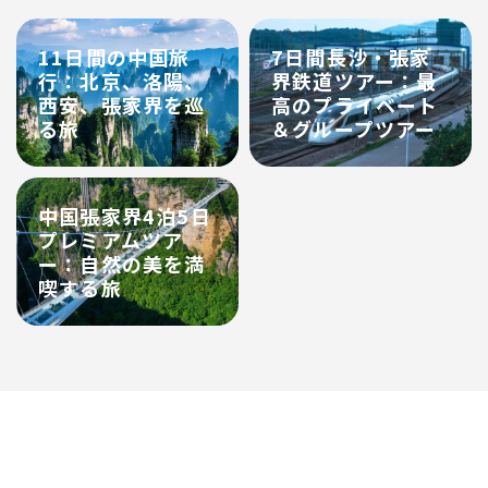
11日間の中国旅
7日間長沙・張家
行：北京、洛陽、
界鉄道ツアー：最
西安、張家界を巡
高のプライベート
る旅
＆グループツアー
中国張家界4泊5日
プレミアムツア
ー：自然の美を満
喫する旅