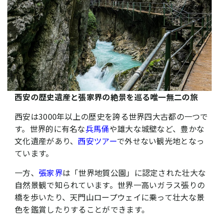
西安の歴史遺産と張家界の絶景を巡る唯一無二の旅
西安は3000年以上の歴史を誇る世界四大古都の一つで
す。世界的に有名な
兵馬俑
や雄大な城壁など、豊かな
文化遺産があり、
西安ツアー
で外せない観光地となっ
ています。
一方、
張家界
は「世界地質公園」に認定された壮大な
自然景観で知られています。世界一高いガラス張りの
橋を歩いたり、天門山ロープウェイに乗って壮大な景
色を鑑賞したりすることができます。