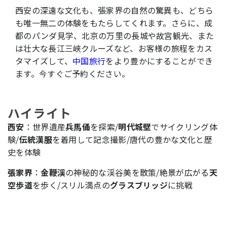
西安の深遠な文化も、張家界の自然の驚異も、どちら
も唯一無二の体験をもたらしてくれます。さらに、成
都のパンダ見学、北京の万里の長城や故宮観光、また
は壮大な長江三峡クルーズなど、お客様の旅程をカス
タマイズして、
中国旅行
をより豊かにすることができ
ます。今すぐご予約ください。
ハイライト
西安
：世界遺産
兵馬俑
を探索/
明代城壁
でサイクリング体
験/
伝統漢服
を着用して記念撮影/唐代の豊かな文化と歴
史を体験
張家界
：
金鞭渓
の神秘的な渓谷美を散策/絶景が広がる
天
空歩道
を歩く/スリル満点の
グラスブリッジ
に挑戦