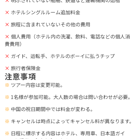
×
ホテルシングルルーム追加料金
×
旅程
に含まれていないその他の費用
×
個
人
費
用（ホテル内の洗濯、飲料、電話などの個人消
費費用）
×
ガイド、运転手、ホテルのボーイに払うチップ
×
旅行者保険金
注意事項
※
ツアー内容は変更可能。
※
1名様が参加可能。大人数の場合は問い合わせが必要。
※
中国の祝日期間中では料金が変わる。
※
キャンセルは時点によってキャンセル料が異なります。
※
日程に標示する内容はホテル、専用車、日本語ガイ