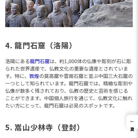
4. 龍門石窟（洛陽）
洛陽にある
龍門石窟
は、約1,000体の仏像や彫刻が石に彫
られた世界遺産で、仏教文化の重要な遺産とされていま
す。特に、
敦煌
の莫高窟や雲崗石窟と並ぶ中国三大石窟の
一つとして知られています。龍門石窟では、精緻な彫刻や
仏像が数多く残されており、仏教の歴史と芸術を感じる
ことができます。中国個人旅行を通じて、仏教文化に触れ
たい方にとって、龍門石窟は必見のスポットです。
←
5. 嵩山少林寺（登封）