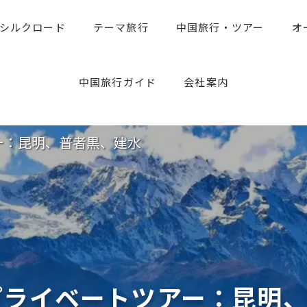
シルクロード
テーマ旅行
中国旅行・ツアー
オ
中国旅行のお役たち情報
旅行専門家のアドバイス
中国旅行ガイド
会社案内
ー：昆明、普者黒、建水
プライベートツアー：昆明