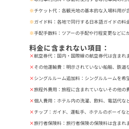
※
チケット代
：各観光地の基本的な入場料用が
※
ガイド料
：各地で同行する日本語ガイドの料
※
手配手数料
：ツアーの手配や行程変更などに
料金に含まれない
項目
：
×
航空券代：国内・国際線の航空券代は含まれ
×
その他運輸費：明示されていない船舶、鉄道
×
シングルルーム追加料：シングルルームを希
×
旅程外費用：旅程に含まれていないその他の
×
個人費用：ホテル内の洗濯、飲料、電話代な
×
チップ：ガイド、運転手、ホテルのボーイな
×
旅行者保険料：旅行者保険の保険料は含まれ