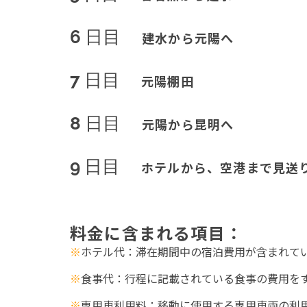
6 日目
建水から元陽へ
7 日目
元陽棚田
8 日目
元陽から昆明へ
9 日目
ホテルから、空港まで見送
料金に含まれる
項目
：
※
ホテル代
：滞在期間中の宿泊費用が含まれて
※
食事代
：行程に記載されている食事の費用を
※
専用車利用料
：移動に使用する専用車両の利