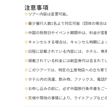
注意事項
※
ツアー内容は変更可能。
※
最少催行人数1名より対応可能（団体の場合
※
中国の祝祭日やイベント期間中は、料金が変
※
キャンセルする場合は、キャンセル時期によ
※
日程に記載されている内容には、ホテル、専
※
掲載されている料金には航空券代は含まれて
※
このツアーでは、特定の土産物店への立ち寄
※
ホテル内の洗濯、飲み物、ファックス、電話
※
お申し込みの前に、必ず中国旅行条件書をご
※
天候や現地の事情により、ライトアップなど