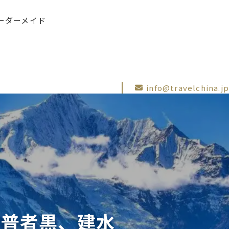
ーダーメイド
info@travelchina.jp
、普者黒、建水