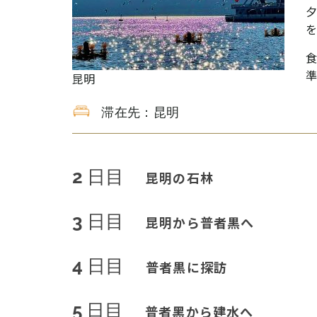
昆明
滞在先：昆明
2 日目
昆明の石林
3 日目
昆明から普者黒へ
4 日目
普者黒に探訪
5 日目
普者黑から建水へ