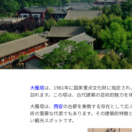
大雁塔
は、1961年に国家重点文化財に指定され、
訪れます。この塔は、古代建築の芸術的魅力を
大雁塔は、
西安
の古都を象徴する存在として広
術の重要な代表でもあります。その建築的特徴
い観光スポットです。