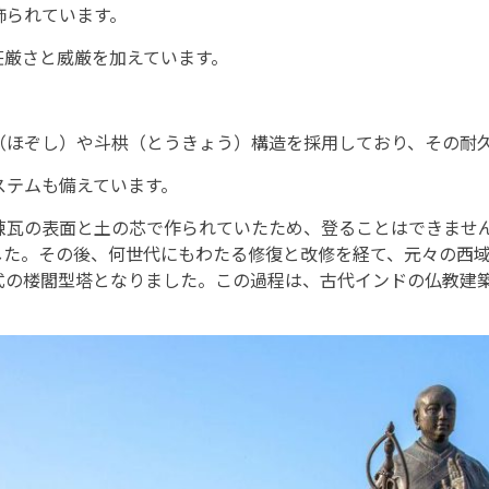
飾られています。
荘厳さと威厳を加えています。
（ほぞし）や斗栱（とうきょう）構造を採用しており、その耐
ステムも備えています。
煉瓦の表面と土の芯で作られていたため、登ることはできませ
した。その後、何世代にもわたる修復と改修を経て、元々の西
式の楼閣型塔となりました。この過程は、古代インドの仏教建