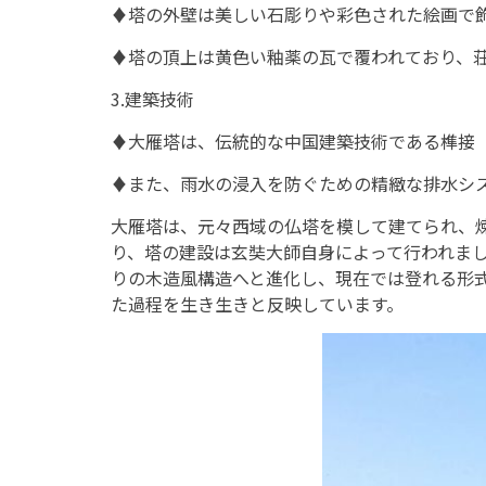
♦塔の外壁は美しい石彫りや彩色された絵画で
♦塔の頂上は黄色い釉薬の瓦で覆われており、
3.建築技術
♦大雁塔は、伝統的な中国建築技術である榫接
♦また、雨水の浸入を防ぐための精緻な排水シ
大雁塔は、元々西域の仏塔を模して建てられ、
り、塔の建設は玄奘大師自身によって行われま
りの木造風構造へと進化し、現在では登れる形
た過程を生き生きと反映しています。