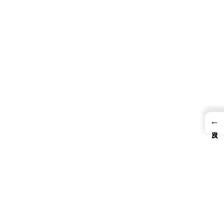
。
←
。