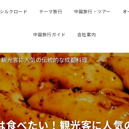
シルクロード
テーマ旅行
中国旅行・ツアー
オ
中国旅行のお役たち情報
旅行専門家のアドバイス
中国旅行ガイド
会社案内
い！観光客に人気の伝統的な成都料理
度は食べたい！観光客に人