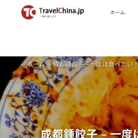
ホーム
ホーム
成都鍾餃子 – 一度は食べた
成都鍾餃子 – 一