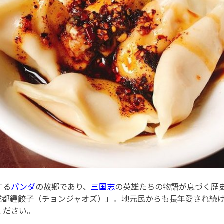
する
パンダ
の故郷であり、
三国志
の英雄たちの物語が息づく歴
成都鍾餃子（チョンジャオズ）」。地元民からも長年愛され続
ください。