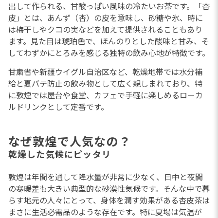
出して作られる、甘酸っぱい風味の冷たいお茶です。「杏
皮」とは、あんず（杏）の皮を意味し、砂糖や氷、時に
は梅干しやクコの実などを加えて提供されることもあり
ます。見た目は琥珀色で、ほんのりとした酸味と甘み、そ
してわずかにとろみを感じる独特の飲み心地が特徴です。
甘粛省や新疆ウイグル自治区など、乾燥地帯では水分補
給と夏バテ防止の飲み物として広く親しまれており、特
に敦煌では屋台や食堂、カフェで手軽に楽しめるローカ
ルドリンクとして定番です。
なぜ敦煌で人気なの？
乾燥した気候にピッタリ
敦煌は年間を通して降水量が非常に少なく、日中と夜間
の寒暖差も大きい典型的な砂漠性気候です。そんな中で暮
らす地元の人々にとって、身体を潤す効果がある杏皮茶は
まさに生活必需品のような存在です。特に夏場は気温が