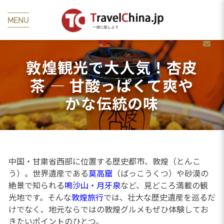
MENU
敦煌観光で大人気！杏皮
茶 — 甘酸っぱくて爽や
かな伝統の味
中国・甘粛省西部に位置する歴史都市、敦煌（とんこ
う）。世界遺産である
莫高窟
（ばっこうくつ）や砂漠の
絶景で知られる
鳴沙山・月牙泉
など、見どころ満載の観
光地です。そんな
敦煌旅行
では、壮大な歴史遺産を巡るだ
けでなく、地元ならではの敦煌グルメもぜひ体験してお
きたいポイントのひとつ。