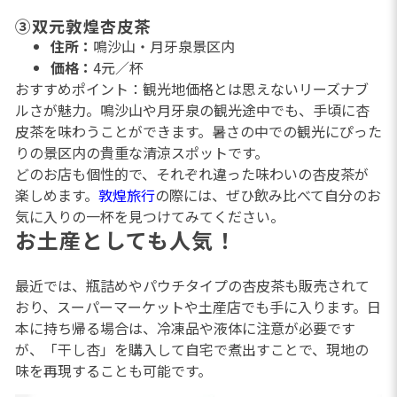
③双元敦煌杏皮茶
住所：
鳴沙山・月牙泉景区内
価格：
4元／杯
おすすめポイント：観光地価格とは思えないリーズナブ
ルさが魅力。鳴沙山や月牙泉の観光途中でも、手頃に杏
皮茶を味わうことができます。暑さの中での観光にぴった
りの景区内の貴重な清涼スポットです。
どのお店も個性的で、それぞれ違った味わいの杏皮茶が
楽しめます。
敦煌旅行
の際には、ぜひ飲み比べて自分のお
気に入りの一杯を見つけてみてください。
お土産としても人気！
最近では、瓶詰めやパウチタイプの杏皮茶も販売されて
おり、スーパーマーケットや土産店でも手に入ります。日
本に持ち帰る場合は、冷凍品や液体に注意が必要です
が、「干し杏」を購入して自宅で煮出すことで、現地の
味を再現することも可能です。