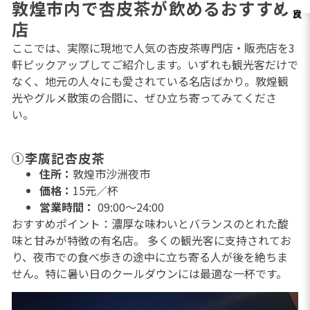
敦煌市内で杏皮茶が飲めるおすすめ
店
ここでは、実際に現地で人気の杏皮茶専門店・販売店を3
軒ピックアップしてご紹介します。いずれも観光客だけで
なく、地元の人々にも愛されている名店ばかり。敦煌観
光やグルメ散策の合間に、ぜひ立ち寄ってみてくださ
い。
①李廣記杏皮茶
住所：
敦煌市沙洲夜市
価格：
15元／杯
営業時間：
09:00～24:00
おすすめポイント：濃厚な味わいとバランスのとれた酸
味と甘みが特徴の有名店。 多くの観光客に支持されてお
り、夜市での食べ歩きの途中に立ち寄る人が後を絶ちま
せん。特に暑い日のクールダウンには最適な一杯です。