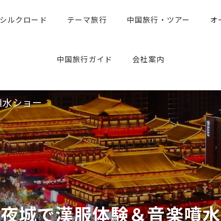
シルクロード
テーマ旅行
中国旅行・ツアー
オ
中国旅行のお役たち情報
旅行専門家のアドバイス
中国旅行ガイド
会社案内
噴水ショー
不夜城で漢服体験＆音楽噴水