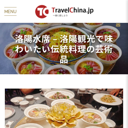
MENU
洛陽水席 – 洛陽観光で味
わいたい伝統料理の芸術
品