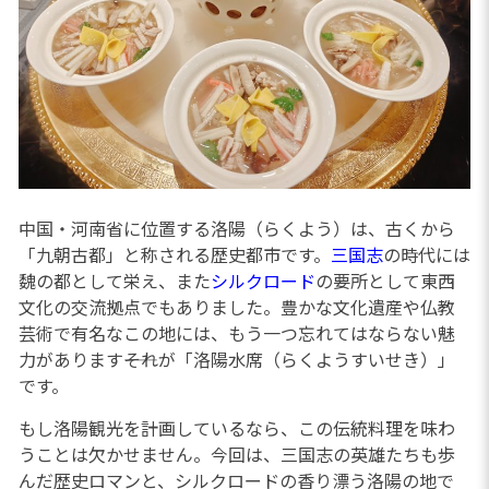
中国・河南省に位置する洛陽（らくよう）は、古くから
「九朝古都」と称される歴史都市です。
三国志
の時代には
魏の都として栄え、また
シルクロード
の要所として東西
文化の交流拠点でもありました。豊かな文化遺産や仏教
芸術で有名なこの地には、もう一つ忘れてはならない魅
力があります――それが「洛陽水席（らくようすいせき）」
です。
もし洛陽観光を計画しているなら、この伝統料理を味わ
うことは欠かせません。今回は、三国志の英雄たちも歩
んだ歴史ロマンと、シルクロードの香り漂う洛陽の地で