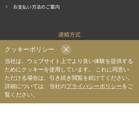
お支払い方法のご案内
連絡方式
info@travelchina.jp
クッキーポリシー
+86 185 029 28131
当社は、ウェブサイト上でより良い体験を提供する
受信時間：AM10:30~12:30 PM15:30~18:30（土、日、祝日を除
ためにクッキーを使用しています。 これに同意い
く）
ただける場合は、引き続き閲覧を続けてください。
詳細については、当社の
プライバシーポリシー
をご
中国現地旅行会社として、安心安全な旅行体験をお届けする
よう、全力でサポートいたします | TravelChina
覧ください。
Copyright 2009-2026 TravelChina.jp - All Rights
Reserved