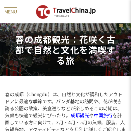
MENU
春の成都観光：花咲く古
都で自然と文化を満喫す
る旅
春の成都（Chengdu）は、自然と文化が調和したアウト
ドアに最適な季節です。パンダ基地の訪問や、花が咲き
誇る公園の散策、美食巡りなどが楽しめるこの時期は、
気候も快適で観光にぴったり。
成都観光
や
中国旅行
を計
画している方に向けて、3月・4月・5月の気候、服装、人
気観光地、アクティビティなどを月別に詳しくご紹介しま