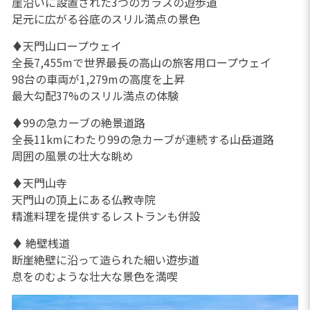
崖沿いに設置された3つのガラスの遊歩道
足元に広がる谷底のスリル満点の景色
♦天門山ロープウェイ
全長7,455mで世界最長の高山の旅客用ロープウェイ
98台の車両が1,279mの高度を上昇
最大勾配37%のスリル満点の体験
♦99の急カーブの絶景道路
全長11kmにわたり99の急カーブが連続する山岳道路
周囲の風景の壮大な眺め
♦天門山寺
天門山の頂上にある仏教寺院
精進料理を提供するレストランも併設
♦ 絶壁桟道
断崖絶壁に沿って造られた細い遊歩道
息をのむような壮大な景色を満喫