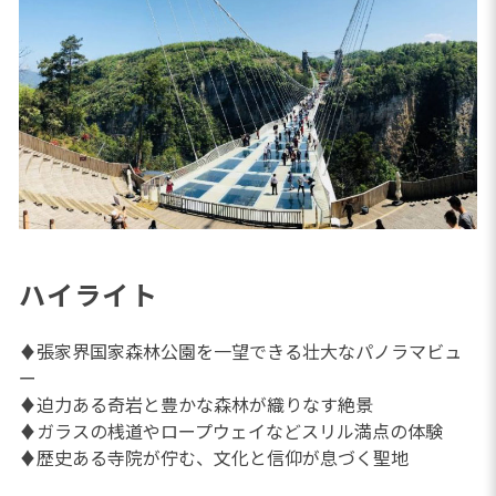
ハイライト
♦張家界国家森林公園を一望できる壮大なパノラマビュ
ー
♦迫力ある奇岩と豊かな森林が織りなす絶景
♦ガラスの桟道やロープウェイなどスリル満点の体験
♦歴史ある寺院が佇む、文化と信仰が息づく聖地