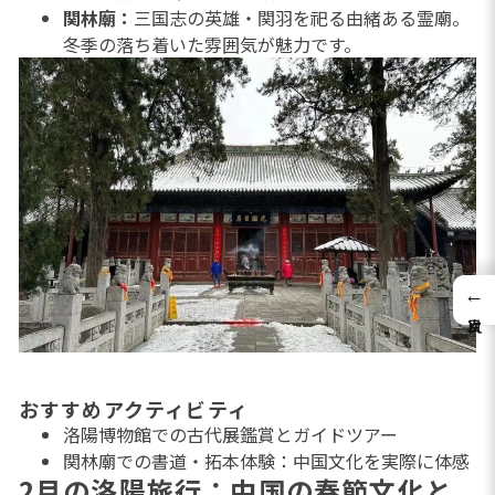
関林廟：
三国志の英雄・関羽を祀る由緒ある霊廟。
冬季の落ち着いた雰囲気が魅力です。
←
おすすめアクティビティ
洛陽博物館での古代展鑑賞とガイドツアー
関林廟での書道・拓本体験：中国文化を実際に体感
2月の洛陽旅行：中国の春節文化と