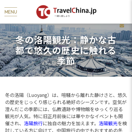
MENU
冬の洛陽観光：静かな古
都で悠久の歴史に触れる
季節
冬の洛陽（Luoyang）は、喧騒から離れた静けさと、悠久
の歴史をじっくり感じられる絶好のシーズンです。空気が
澄んだこの季節には、仏教遺跡や博物館をゆっくり巡る
観光が人気。特に旧正月前後には華やかなイベントも開
催され、
洛陽旅行
に独自の魅力を加えます。
洛陽観光
を検
討している方に向けて、中国旅行の中でもおすすめの冬