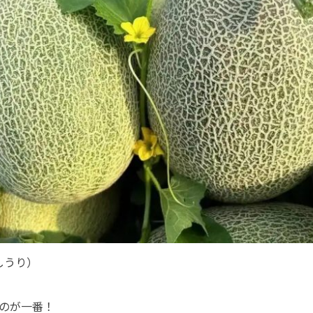
しうり）
のが一番！