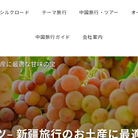
シルクロード
テーマ旅行
中国旅行・ツアー
オ
中国旅行のお役たち情報
旅行専門家のアドバイス
中国旅行ガイド
会社案内
土産に最適な甘味の宝
ツ– 新疆旅行のお土産に最