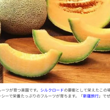
ルーツが育つ楽園です。
シルクロード
の要衝として栄えたこの
ーシーで栄養たっぷりのフルーツが育ちます。「
新疆旅行
」で