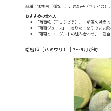
品種：
無核白（種なし）、馬奶子（マナイズ）
おすすめの食べ方
「葡萄乾（干しぶどう）」：新疆の特産で
「葡萄ジュース」：絞りたてをそのまま飲
「葡萄とヨーグルトの組み合わせ」：朝食
哈密瓜（ハミウリ）｜7～9月が旬