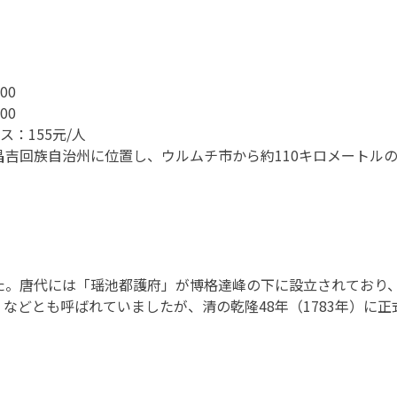
00
00
：155元/人
吉回族自治州に位置し、ウルムチ市から約110キロメートル
。唐代には「瑶池都護府」が博格達峰の下に設立されており、
などとも呼ばれていましたが、清の乾隆48年（1783年）に