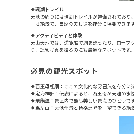
♦
環湖トレイル
天池の周りには環湖トレイルが整備されており
ーは絶景で、自然の美しさを存分に堪能できま
♦
アクティビティと体験
天山天池では、遊覧船で湖を巡ったり、ロープ
り、記念写真を撮るのにも最適なスポットです
必見の観光スポット
♦
西王母祖廟
：ここで文化的な雰囲気を存分に
♦
定海神針
：伝説によると、西王母が天池の水
♦
飛龍潭
：景区内で最も美しい景点のひとつで
♦
馬牙山
：天池全景と博格達峰を一望できる絶