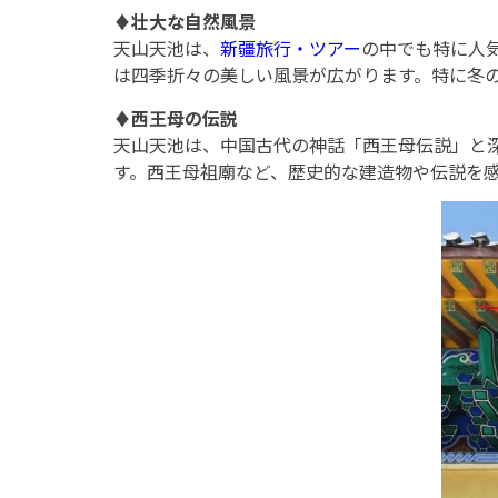
♦
壮大な自然風景
天山天池は、
新疆旅行・ツアー
の中でも特に人
は四季折々の美しい風景が広がります。特に冬
♦
西王母の伝説
天山天池は、中国古代の神話「西王母伝説」と
す。西王母祖廟など、歴史的な建造物や伝説を