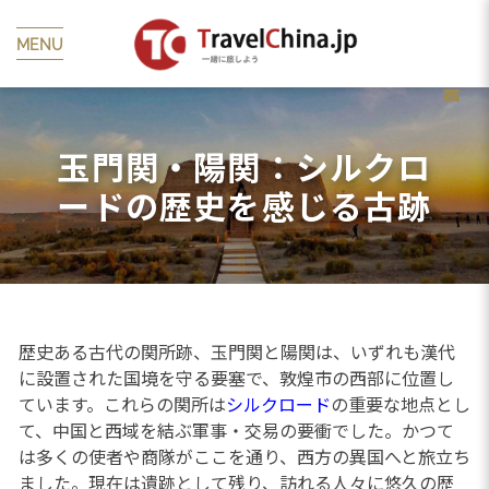
MENU
玉門関・陽関：シルクロ
ードの歴史を感じる古跡
歴史ある古代の関所跡、玉門関と陽関は、いずれも漢代
に設置された国境を守る要塞で、敦煌市の西部に位置し
ています。これらの関所は
シルクロード
の重要な地点とし
て、中国と西域を結ぶ軍事・交易の要衝でした。かつて
は多くの使者や商隊がここを通り、西方の異国へと旅立ち
ました。現在は遺跡として残り、訪れる人々に悠久の歴