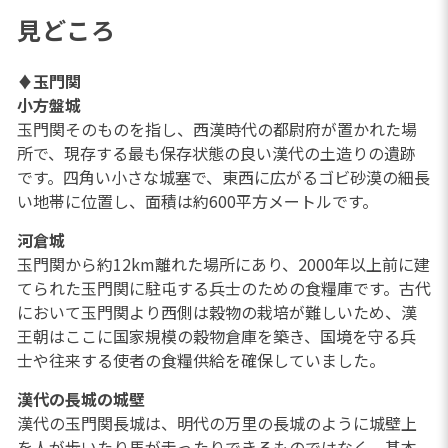
見どころ
♦
玉門関
小方盤城
玉門関そのものを指し、西漢時代の都尉府が置かれた場
所で、現存する最も保存状態の良い漢代の土造りの遺跡
です。四角い小さな城塞で、東西に広がるゴビ砂漠の細長
い地帯に位置し、面積は約600平方メートルです。
河倉城
玉門関から約12km離れた場所にあり、2000年以上前に建
てられた玉門関に駐屯する兵士のための食糧庫です。古代
において玉門関より西側は穀物の栽培が難しいため、漢
王朝はここに国家規模の穀物倉庫を築き、国境を守る兵
士や往来する使者の食糧供給を確保していました。
漢代の長城の城壁
漢代の玉門関長城は、明代の万里の長城のように城壁上
を人が歩いたり馬が走ったりできるものではなく、基本