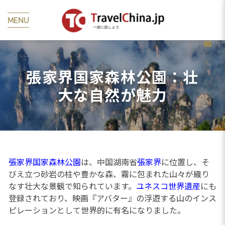
MENU
張家界国家森林公園：壮
大な自然が魅力
張家界国家森林公園
は、中国湖南省
張家界
に位置し、そ
びえ立つ砂岩の柱や豊かな森、霧に包まれた山々が織り
なす壮大な景観で知られています。
ユネスコ
世界遺産
にも
登録されており、映画『アバター』の浮遊する山のインス
ピレーションとして世界的に有名になりました。