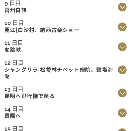
9 日目
喜州白族
10 日目
麗江|白沙村、納西古楽ショー
11 日目
虎跳峡
12 日目
シャングリラ|松赞林チベット僧院、碧塔海
湖
13 日目
昆明へ飛行機で戻る
14 日目
貴陽へ
15 日目