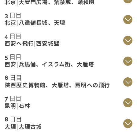
北京|天安門広場、紫禁城、頤和園
3 日目
北京|八達嶺長城、天壇
4 日目
西安へ飛行|西安城壁
5 日目
西安|兵馬俑、イスラム街、大雁塔
6 日目
陝西歴史博物館、大雁塔、昆明への飛行
7 日目
昆明|石林
8 日目
大理|大理古城