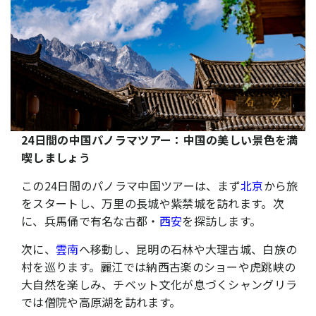
24日
間
の
中国
パノラマ
ツアー：中国の美しい景色を
満
喫しましょう
この24日間のパノラマ中国ツアーは、まず
北京
から旅
をスタートし、万里の長城や紫禁城を訪れます。次
に、兵馬俑で有名な古都・
西安
を探訪します。
次に、
雲南
へ移動し、昆明の石林や大理古城、白族の
村を巡ります。麗江では納西古楽のショーや虎跳峡の
大自然を楽しみ、チベット文化が息づくシャングリラ
では僧院や高原湖を訪れます。