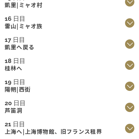
凱里|ミャオ村
16 日目
雷山|ミャオ族
17 日目
凱里へ戻る
18 日目
桂林へ
19 日目
陽朔|西街
20 日目
芦笛洞
21 日目
上海へ|上海博物館、旧フランス租界