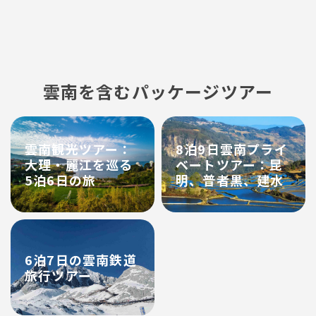
雲南を含むパッケージツアー
雲南観光ツアー：
8泊9日雲南プライ
大理・麗江を巡る
ベートツアー：昆
5泊6日の旅
明、普者黒、建水
6泊7日の雲南鉄道
旅行ツアー