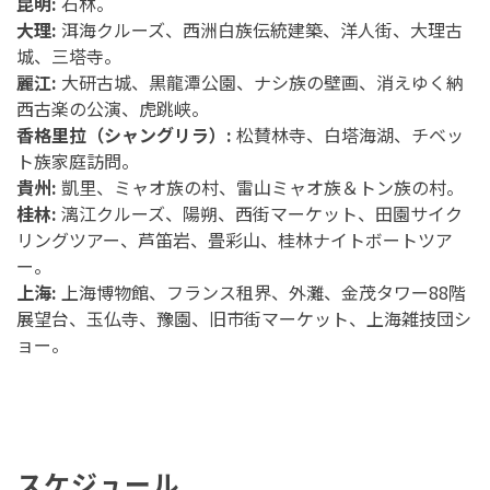
昆明:
石林。
大理:
洱海クルーズ、西洲白族伝統建築、洋人街、大理古
城、三塔寺。
麗江:
大研古城、黒龍潭公園、ナシ族の壁画、消えゆく納
西古楽の公演、虎跳峡。
香格里拉（シャングリラ）:
松賛林寺、白塔海湖、チベッ
ト族家庭訪問。
貴州:
凱里、ミャオ族の村、雷山ミャオ族＆トン族の村。
桂林:
漓江クルーズ、陽朔、西街マーケット、田園サイク
リングツアー、芦笛岩、畳彩山、桂林ナイトボートツア
ー。
上海:
上海博物館、フランス租界、外灘、金茂タワー88階
展望台、玉仏寺、豫園、旧市街マーケット、上海雑技団シ
ョー。
スケジュール