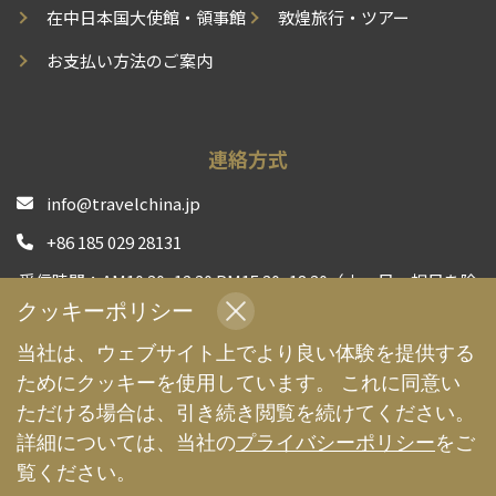
在中日本国大使館・領事館
敦煌旅行・ツアー
お支払い方法のご案内
連絡方式
info@travelchina.jp
+86 185 029 28131
受信時間：AM10:30~12:30 PM15:30~18:30（土、日、祝日を除
く）
クッキーポリシー
中国現地旅行会社として、安心安全な旅行体験をお届けする
当社は、ウェブサイト上でより良い体験を提供する
よう、全力でサポートいたします | TravelChina
ためにクッキーを使用しています。 これに同意い
ただける場合は、引き続き閲覧を続けてください。
詳細については、当社の
プライバシーポリシー
をご
覧ください。
Copyright 2009-2026 TravelChina.jp - All Rights