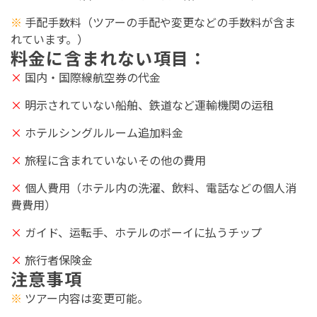
※
手配手数料（ツアーの手配や変更などの手数料が含ま
れています。）
料金に含まれない項目：
×
国内・国際線航空券の代金
×
明示されていない船舶、鉄道など運輸機関
の运租
×
ホテルシングルルーム追加料金
×
旅程
に含まれていないその他の費用
×
個
人
費
用（ホテル内の洗濯、飲料、電話などの個人消
費費用）
×
ガイド、运転手、ホテルのボーイに払うチップ
×
旅行者保険金
注意事項
※
ツアー内容は変更可能。