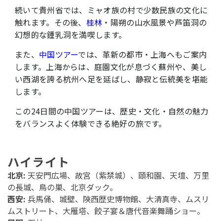
続いて貴州省では、ミャオ族の村で少数民族の文化に
触れます。その後、
桂林
・陽朔の山水風景や芦笛洞の
幻想的な鍾乳洞を満喫します。
また、
中国ツアー
では、革新の都市・上海へもご案内
します。上海からは、庭園文化が息づく蘇州や、美し
い西湖を誇る杭州へ足を延ばし、静寂と伝統美を堪能
します。
この24日間の中国ツアーは、歴史・文化・自然の魅力
をバランスよく体験できる絶好の旅です。
ハイライト
北京:
天安門広場、故宮（紫禁城）、頤和園、天壇、万里
の長城、鳥の巣、北京ダック。
西安:
兵馬俑、城壁、陝西歴史博物館、大清真寺、ムスリ
ムストリート、大雁塔、餃子宴＆唐代音楽舞踊ショー。