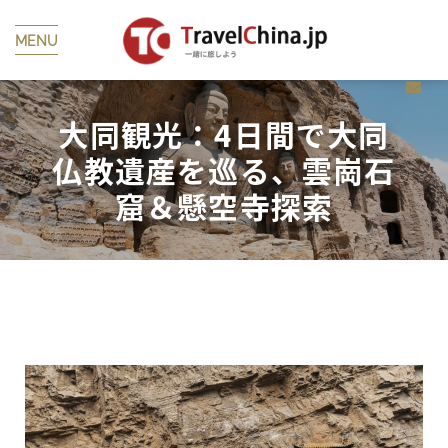
MENU
大同観光：4日間で大同
仏教遺産を巡る、雲崗石
窟＆懸空寺探索