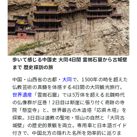
歩いて感じる中国史 大同4日間 雲崗石窟から古城壁
まで 歴史探訪の旅
中国・山西省の古都・
大同
で、1500年の時を超えた
仏教芸術の真髄を体感する4日間の大同観光旅行。
世界遺産
「雲崗石窟」では5万体を超える北魏時代
の仏像群が圧巻！2日目は断崖に張り付く奇跡の寺
院「懸空寺」と、世界最古の木造塔「応県木塔」を
探索。3日目は道教の聖地・恒山の自然と「大同古
城壁」の歴史的景観を両立。専用車と日本語ガイド
付きで、中国北方の隠れた名所を効率的に巡りま