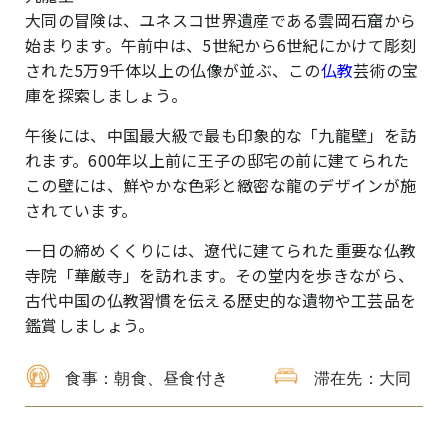
大同の冒険は、ユネスコ世界遺産である雲岡石窟から
始まります。午前中は、5世紀から6世紀にかけて彫刻
された5万9千体以上の仏像が並ぶ、この
仏教
芸術の宝
庫を探索しましょう。
午後には、中国最大級で最も印象的な「九龍壁」を訪
れます。600年以上前に王子の邸宅の前に建てられた
この壁には、鮮やかな色彩と緻密な龍のデザインが施
されています。
一日の締めくくりには、遼代に建てられた重要な仏教
寺院「華厳寺」を訪れます。その堂内を歩きながら、
古代中国の仏教習慣を伝える歴史的な遺物や工芸品を
鑑賞しましょう。
食事：朝食、昼食付き
滞在先：大同