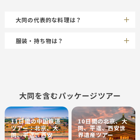
大同の代表的な料理は？
服装・持ち物は？
大同を含むパッケージツアー
11日間の中国鉄道
10日間の北京、大
ツアー：北京、大
同、平遥、西安世
同、平遥、西安
界遺産ツアー