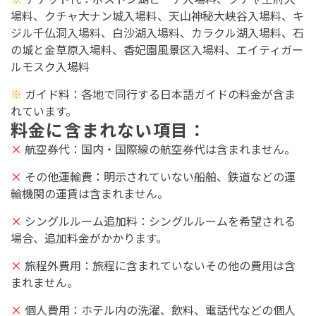
場料、クチャ大ナン城入場料、天山神秘大峡谷入場料、キ
ジル千仏洞入場料、白沙湖入場料、カラクル湖入場料、石
の城と金草原入場料、香妃園風景区入場料、エイティガー
ルモスク入場料
※
ガイド料
：各地で同行する日本語ガイドの料金が含ま
れています。
料金に含まれない
項目
：
×
航空券代：国内・国際線の航空券代は含まれません。
×
その他運輸費：明示されていない船舶、鉄道などの運
輸機関の運賃は含まれません。
×
シングルルーム追加料：シングルルームを希望される
場合、追加料金がかかります。
×
旅程外費用：旅程に含まれていないその他の費用は含
まれません。
×
個人費用：ホテル内の洗濯、飲料、電話代などの個人