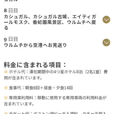
8 日目
カシュガル、カシュガル古城、エイティガ
ールモスク、香妃園風景区、ウルムチへ戻
る
9 日目
ウルムチから空港へお見送り
料金に含まれる
項目
：
※
ホテル代
：滞在期間中の4つ星ホテル8泊（2名1室）費
用が含まれています。
※
食事代
：朝食8回＋昼食・夕食14回
※
専用車利用料
：移動に使用する専用車両の利用料金が
含まれています。
※
チケット代：ボストン湖ビーチ入場料、クチャ王府入