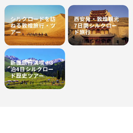
シルクロードを訪
西安発・敦煌観光
ねる敦煌旅行・ツ
7日間シルクロー
アー
ド旅行
新疆旅行満喫！3
泊4日シルクロー
ド歴史ツアー